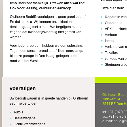
limo. Merkonafhankelijk. Oftewel: alles wat rolt.
Onze diensten:
Ook voor leasing, verhuur en aankoop.
Olsthoorn Bedrijfsvoertuigen is geen groot bedrijf.
Reparatie van
En dat merkt u. Wij kennen onze klanten en
Onderhoud
denken graag met u mee. We begrijpen maar al
APK benzine/
te goed dat uw bedrijfsvoertuig niet gemist kan
Verhuur
worden.
Inkoop
Voor ieder probleem hebben we een oplossing.
Verkoop van n
Tegen een concurrerend tarief. Kom eens langs
Taxaties
bij onze garage in Den Haag, gelegen aan de
verkoop van 
rand van het Westland!
Storingen uitl
Voertuigen
Olsthoorn Bedrij
Uw bedrijfswagen is in goede handen bij Olsthoorn
Zinkwerf 14
Bedrijfsvoertuigen.
2544 EE Den H
tel: +31 (0)70 3
Auto’s
fax: +31 (0)70 
Bestelwagens
e-mail: balie@o
Lichte vrachtwagens